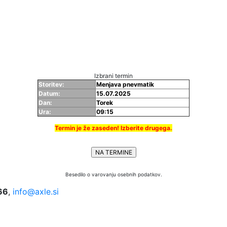
Izbrani termin
Storitev:
Menjava pnevmatik
Datum:
15.07.2025
Dan:
Torek
Ura:
09:15
Termin je že zaseden! Izberite drugega.
Besedilo o varovanju osebnih podatkov.
66
,
info@axle.si