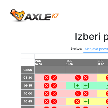
Izberi 
Storitve:
Menjava pnev
PON
TOR
SRE
10.08
11.08
12.08
08:00
08:30
09:15
10:00
10:45