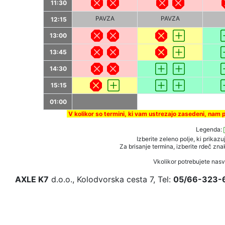
11:30
PAVZA
PAVZA
12:15
13:00
13:45
14:30
15:15
01:00
V kolikor so termini, ki vam ustrezajo zasedeni, nam 
Legenda:
Izberite zeleno polje, ki prikazu
Za brisanje termina, izberite rdeč znak
Vkolikor potrebujete nas
AXLE K7
d.o.o., Kolodvorska cesta 7, Tel:
05/66-323-