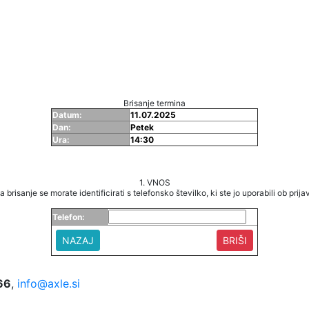
Brisanje termina
Datum:
11.07.2025
Dan:
Petek
Ura:
14:30
1. VNOS
a brisanje se morate identificirati s telefonsko številko, ki ste jo uporabili ob prijav
Telefon:
NAZAJ
66
,
info@axle.si