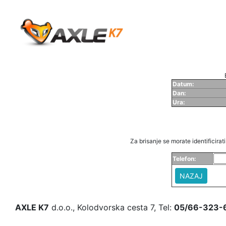
Datum:
Dan:
Ura:
Za brisanje se morate identificirati 
Telefon:
NAZAJ
AXLE K7
d.o.o., Kolodvorska cesta 7, Tel:
05/66-323-