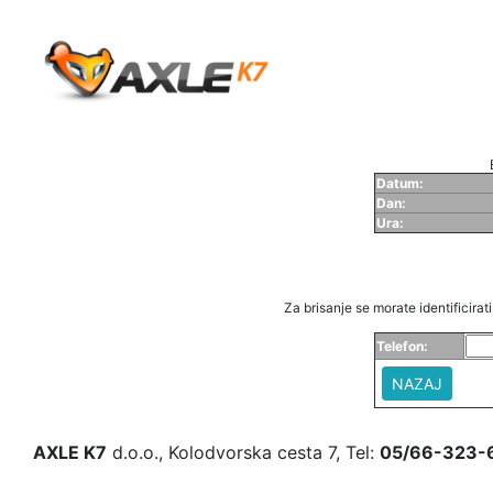
Datum:
Dan:
Ura:
Za brisanje se morate identificirati 
Telefon:
NAZAJ
AXLE K7
d.o.o., Kolodvorska cesta 7, Tel:
05/66-323-