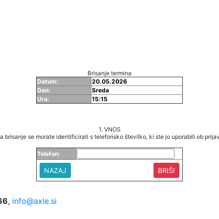
Brisanje termina
Datum:
20.05.2026
Dan:
Sreda
Ura:
15:15
1. VNOS
a brisanje se morate identificirati s telefonsko številko, ki ste jo uporabili ob prijav
Telefon:
NAZAJ
66
,
info@axle.si