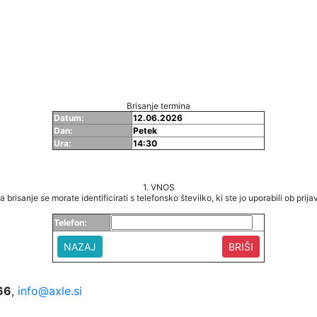
Brisanje termina
Datum:
12.06.2026
Dan:
Petek
Ura:
14:30
1. VNOS
a brisanje se morate identificirati s telefonsko številko, ki ste jo uporabili ob prijav
Telefon:
NAZAJ
66
,
info@axle.si