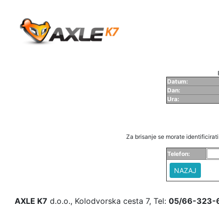
Datum:
Dan:
Ura:
Za brisanje se morate identificirati 
Telefon:
NAZAJ
AXLE K7
d.o.o., Kolodvorska cesta 7, Tel:
05/66-323-