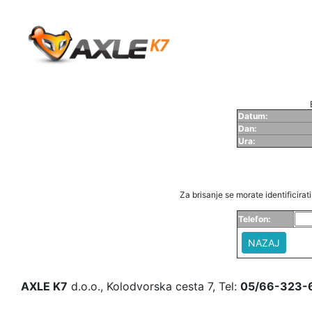
Datum:
Dan:
Ura:
Za brisanje se morate identificirati 
Telefon:
NAZAJ
AXLE K7
d.o.o., Kolodvorska cesta 7, Tel:
05/66-323-