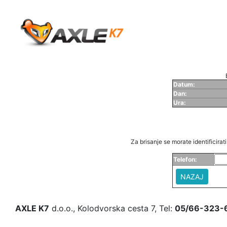
Datum:
Dan:
Ura:
Za brisanje se morate identificirati 
Telefon:
NAZAJ
AXLE K7
d.o.o., Kolodvorska cesta 7, Tel:
05/66-323-